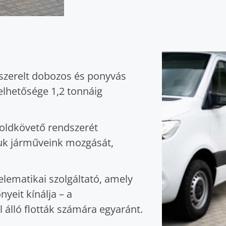
felszerelt dobozos és ponyvás
lhetősége 1,2 tonnáig
ldkövető rendszerét
juk járműveink mozgását,
elematikai szolgáltató, amely
eit kínálja – a
álló flották számára egyaránt.