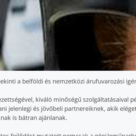
kinti a belföldi és nemzetközi árufuvarozási igé
ttségével, kiváló minőségű szolgáltatásaival p
ni jelenlegi és jövőbeli partnereiknek, akik elég
ak is bátran ajánlanak.
amatos fejlődést mutatott nemcsak a gépjárműpa