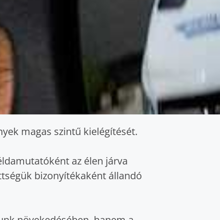
nyek magas szintű kielégítését.
éldamutatóként az élen járva
ettségük bizonyítékaként állandó
rkunk növekedésében, hanem a