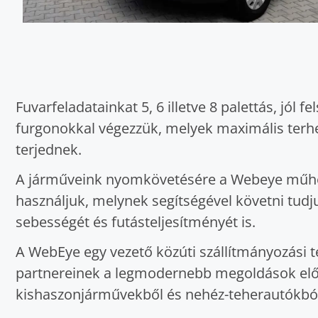
Fuvarfeladatainkat 5, 6 illetve 8 palettás, jól 
furgonokkal végezzük, melyek maximális terhe
terjednek.
A járműveink nyomkövetésére a Webeye műho
használjuk, melynek segítségével követni tud
sebességét és futásteljesítményét is.
A WebEye egy vezető közúti szállítmányozási t
partnereinek a legmodernebb megoldások előny
kishaszonjárművekből és nehéz-teherautókból 