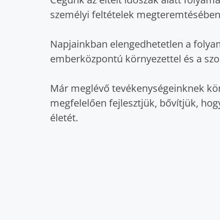
személyi feltételek megteremtésében
Napjainkban elengedhetetlen a folyam
emberközpontú környezettel és a szolg
Már meglévő tevékenységeinknek kör
megfelelően fejlesztjük, bővítjük, ho
életét.