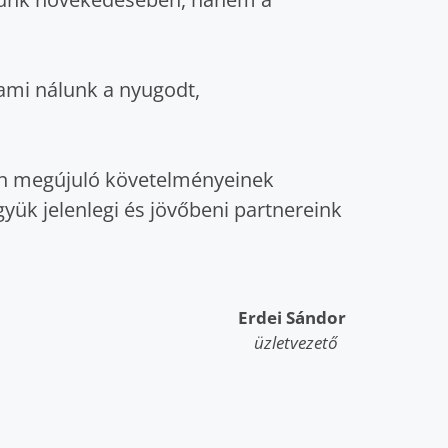
ami nálunk a nyugodt,
an megújuló követelményeinek
yük jelenlegi és jövőbeni partnereink
Erdei Sándor
üzletvezető