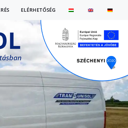
ÉRÉS
ELÉRHETŐSÉG
OL
ításban