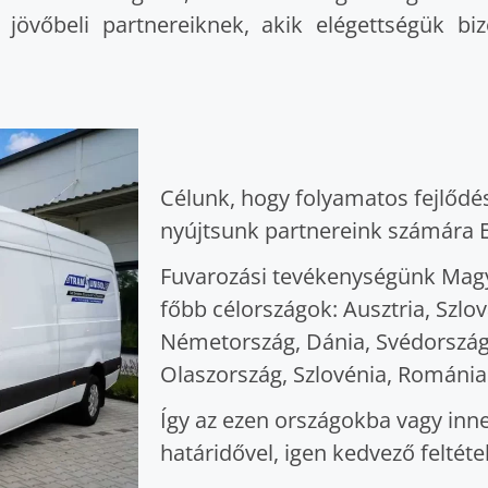
s jövőbeli partnereiknek, akik elégettségük bi
Célunk, hogy folyamatos fejlődé
nyújtsunk partnereink számára E
Fuvarozási tevékenységünk Magya
főbb célországok: Ausztria, Szlo
Németország, Dánia, Svédország,
Olaszország, Szlovénia, Románia
Így az ezen országokba vagy inne
határidővel, igen kedvező feltétel