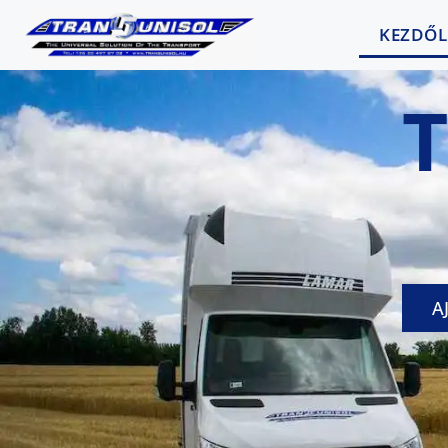
KEZDŐL
A