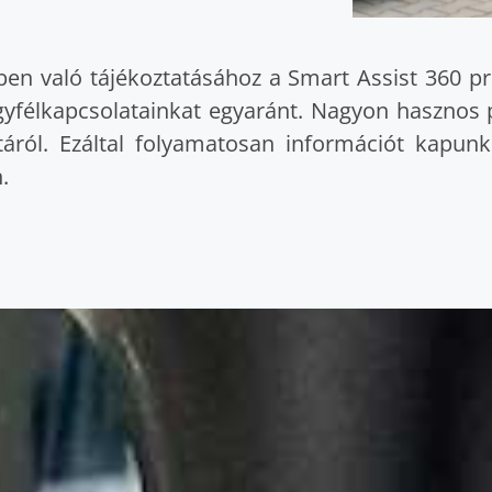
en való tájékoztatásához a Smart Assist 360 p
z ügyfélkapcsolatainkat egyaránt. Nagyon haszno
potáról. Ezáltal folyamatosan információt kapu
.