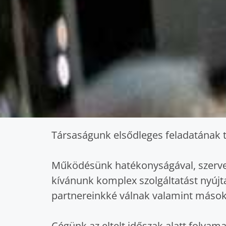
Társaságunk elsődleges feladatának te
Működésünk hatékonyságával, szerveze
kívánunk komplex szolgáltatást nyújta
partnereinkké válnak valamint másokn
Cégünk az eltelt időszak alatt foly